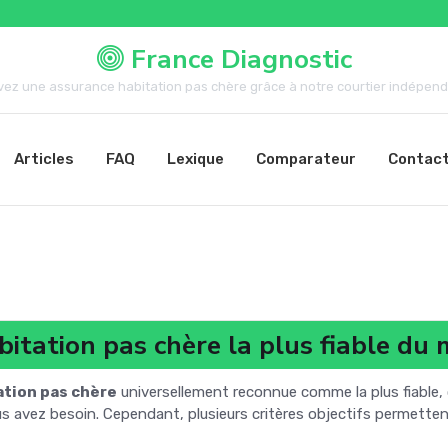
France Diagnostic
vez une assurance habitation pas chère grâce à notre courtier indépenda
Articles
FAQ
Lexique
Comparateur
Contac
bitation pas chère la plus fiable du
ation pas chère
universellement reconnue comme la plus fiable, c
 avez besoin. Cependant, plusieurs critères objectifs permettent 