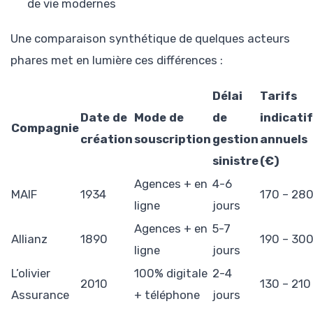
de vie modernes
Une comparaison synthétique de quelques acteurs
phares met en lumière ces différences :
Délai
Tarifs
Date de
Mode de
de
indicati
Compagnie
création
souscription
gestion
annuels
sinistre
(€)
Agences + en
4-6
MAIF
1934
170 – 28
ligne
jours
Agences + en
5-7
Allianz
1890
190 – 30
ligne
jours
L’olivier
100% digitale
2-4
2010
130 – 210
Assurance
+ téléphone
jours