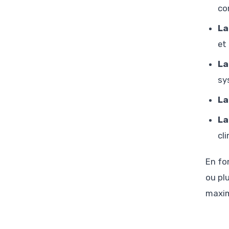
co
La
et
La
sy
La
La
cl
En fo
ou pl
maxim