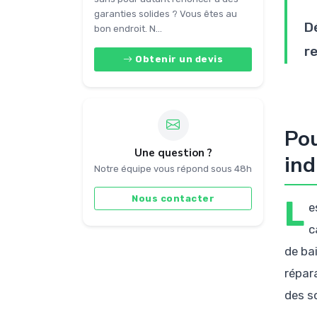
garanties solides ? Vous êtes au
D
bon endroit. N...
r
Obtenir un devis
Pou
Une question ?
ind
Notre équipe vous répond sous 48h
Nous contacter
L
e
c
de ba
répar
des s