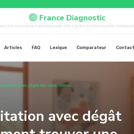
France Diagnostic
vez une assurance habitation pas chère grâce à notre courtier indépenda
Articles
FAQ
Lexique
Comparateur
Contac
abitation avec dégât des eaux : comm...
itation avec dégât