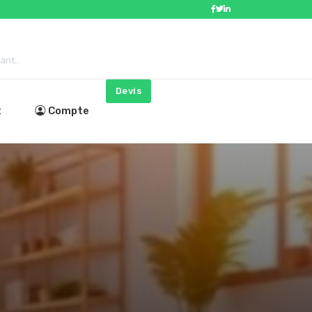
nt...
Devis
t
Compte