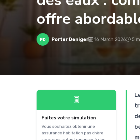
des eaux : co
offre abordabl
Porter Deniger
16 March 2026
5 m
PD
L
t
de
Faites votre simulation
b
Vous souhaitez obtenir une
assurance habitation pas chère
m
sans pour autant renoncer à des