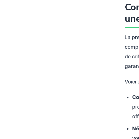
Com
une
La pr
compa
de cri
garan
Voici
Co
pr
of
Né
vo