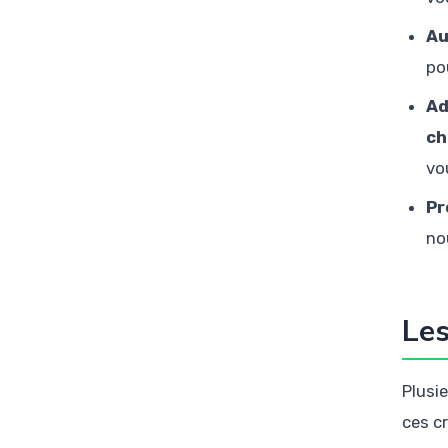
Au
po
Ad
ch
vo
Pr
no
Les
Plusi
ces c