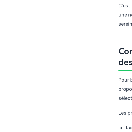
C'est
une n
serei
Com
de
Pour 
propo
sélec
Les pr
La