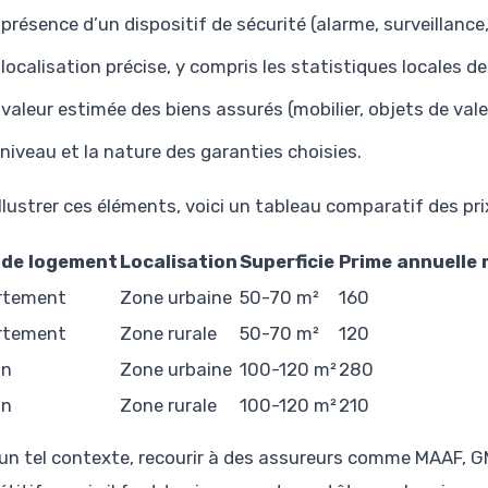
 présence d’un dispositif de sécurité (alarme, surveillance
 localisation précise, y compris les statistiques locales de
 valeur estimée des biens assurés (mobilier, objets de vale
 niveau et la nature des garanties choisies.
illustrer ces éléments, voici un tableau comparatif des pri
 de logement
Localisation
Superficie
Prime annuelle
rtement
Zone urbaine
50-70 m²
160
rtement
Zone rurale
50-70 m²
120
on
Zone urbaine
100-120 m²
280
on
Zone rurale
100-120 m²
210
un tel contexte, recourir à des assureurs comme MAAF, GM