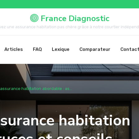
France Diagnostic
vez une assurance habitation pas chère grâce à notre courtier indépenda
Articles
FAQ
Lexique
Comparateur
Contac
assurance habitation abordable : as...
surance habitation