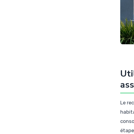
Uti
ass
Le re
habit
conso
étape 