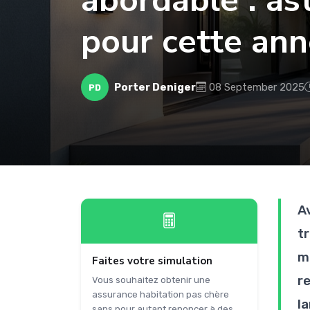
abordable : as
pour cette an
Porter Deniger
08 September 2025
PD
A
tr
m
Faites votre simulation
r
Vous souhaitez obtenir une
assurance habitation pas chère
l
sans pour autant renoncer à des