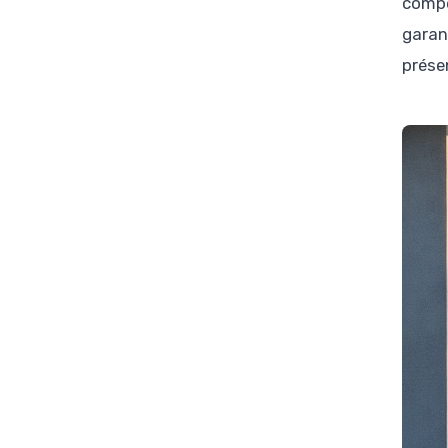
compé
garan
prése