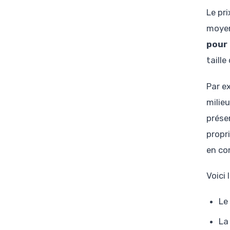
Le pr
moyen
pour
taill
Par e
milie
présen
propri
en co
Voici 
Le
La