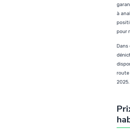
garan
à ana
posit
pour m
Dans 
dénich
dispon
route
2025.
Pri
hab