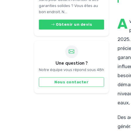
garanties solides ? Vous êtes au
bon endroit. N...
A
Obtenir un devis
2025.
précie
garant
Une question ?
influ
Notre équipe vous répond sous 48h
besoi
Nous contacter
démar
nivea
eaux,
Des a
génér