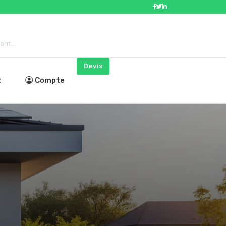
nt...
Devis
t
Compte